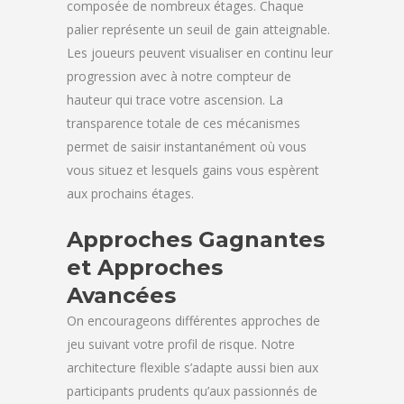
composée de nombreux étages. Chaque
palier représente un seuil de gain atteignable.
Les joueurs peuvent visualiser en continu leur
progression avec à notre compteur de
hauteur qui trace votre ascension. La
transparence totale de ces mécanismes
permet de saisir instantanément où vous
vous situez et lesquels gains vous espèrent
aux prochains étages.
Approches Gagnantes
et Approches
Avancées
On encourageons différentes approches de
jeu suivant votre profil de risque. Notre
architecture flexible s’adapte aussi bien aux
participants prudents qu’aux passionnés de