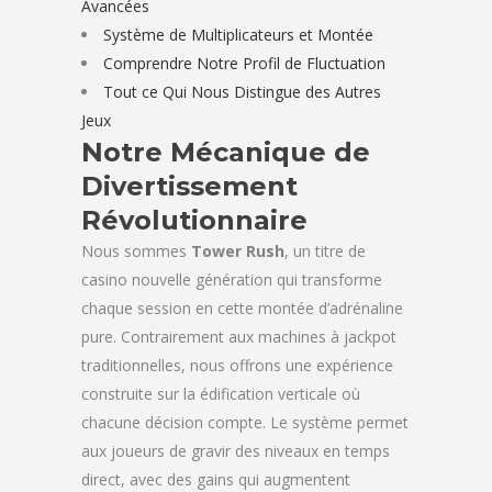
Avancées
Système de Multiplicateurs et Montée
Comprendre Notre Profil de Fluctuation
Tout ce Qui Nous Distingue des Autres
Jeux
Notre Mécanique de
Divertissement
Révolutionnaire
Nous sommes
Tower Rush
, un titre de
casino nouvelle génération qui transforme
chaque session en cette montée d’adrénaline
pure. Contrairement aux machines à jackpot
traditionnelles, nous offrons une expérience
construite sur la édification verticale où
chacune décision compte. Le système permet
aux joueurs de gravir des niveaux en temps
direct, avec des gains qui augmentent