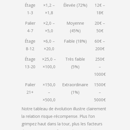
Étage
×1,2 –
Élevée (72%)
12€ –
1-3
×1,8
18€
Palier
×2,0 –
Moyenne
20€ –
4-7
×5,0
(45%)
50€
Étage
×6,0 –
Faible (18%)
60€ –
8-12
×20,0
200€
Étage
×25,0 –
Très faible
250€
13-20
×100,0
(5%)
–
1000€
Palier
×150,0
Extraordinaire
1500€
21+
–
(1%)
–
×500,0
5000€
Notre tableau de évolution illustre clairement
la relation risque-récompense. Plus l’on
grimpez haut dans la tour, plus les facteurs