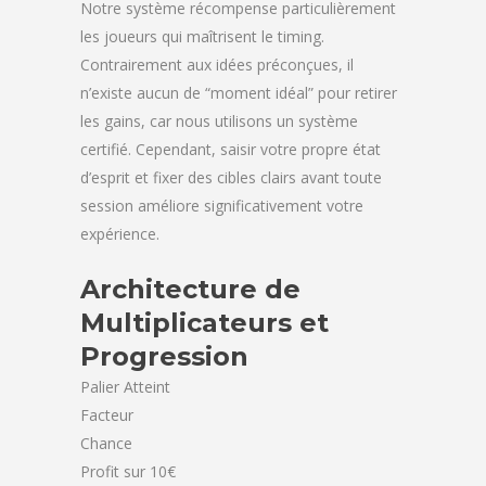
Notre système récompense particulièrement
les joueurs qui maîtrisent le timing.
Contrairement aux idées préconçues, il
n’existe aucun de “moment idéal” pour retirer
les gains, car nous utilisons un système
certifié. Cependant, saisir votre propre état
d’esprit et fixer des cibles clairs avant toute
session améliore significativement votre
expérience.
Architecture de
Multiplicateurs et
Progression
Palier Atteint
Facteur
Chance
Profit sur 10€