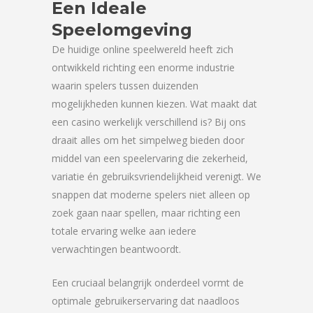
Een Ideale
Speelomgeving
De huidige online speelwereld heeft zich
ontwikkeld richting een enorme industrie
waarin spelers tussen duizenden
mogelijkheden kunnen kiezen. Wat maakt dat
een casino werkelijk verschillend is? Bij ons
draait alles om het simpelweg bieden door
middel van een speelervaring die zekerheid,
variatie én gebruiksvriendelijkheid verenigt. We
snappen dat moderne spelers niet alleen op
zoek gaan naar spellen, maar richting een
totale ervaring welke aan iedere
verwachtingen beantwoordt.
Een cruciaal belangrijk onderdeel vormt de
optimale gebruikerservaring dat naadloos