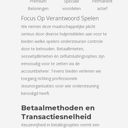
Premium
Speciale
Permanent
Beloningen
voordelen
actief
Focus Op Verantwoord Spelen
We nemen deze maatschappelijke plicht
serieus door diverse hulpmiddelen aan voor te
bieden welke spelers ondersteunen controle
door te behouden. Betaallimieten,
sessietijdlimieten én zelfuitsluitingsopties zijn
eenvoudig voor te zetten via de
accountbeheer. Tevens bieden verlenen we
toegang richting professionele
steunorganisaties voor wie ondersteuning
benodigd heeft.
Betaalmethoden en
Transactiesnelheid
Keuzevrijheid in betalingsopties vormt een