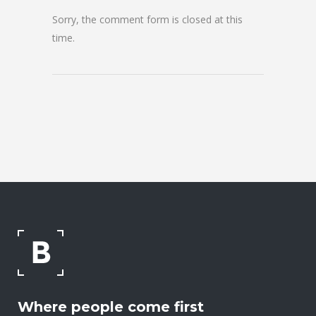
Sorry, the comment form is closed at this
time.
Where people come first