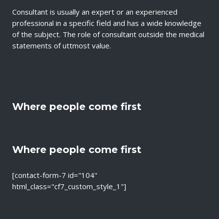
Consultant is usually an expert or an experienced
professional in a specific field and has a wide knowledge
of the subject. The role of consultant outside the medical
statements of uttmost value.
Where people come first
Where people come first
[contact-form-7 id="104"
html_class="cf7_custom_style_1"]