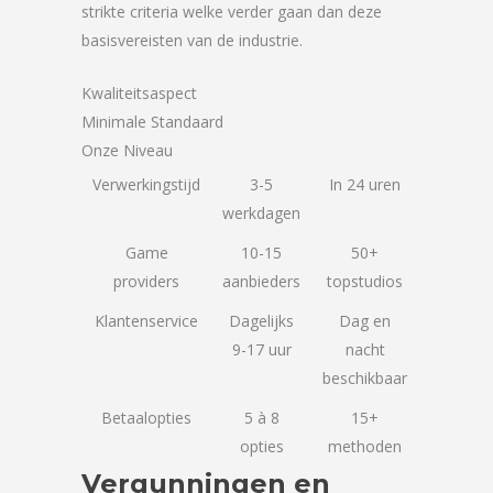
strikte criteria welke verder gaan dan deze
basisvereisten van de industrie.
Kwaliteitsaspect
Minimale Standaard
Onze Niveau
Verwerkingstijd
3-5
In 24 uren
werkdagen
Game
10-15
50+
providers
aanbieders
topstudios
Klantenservice
Dagelijks
Dag en
9-17 uur
nacht
beschikbaar
Betaalopties
5 à 8
15+
opties
methoden
Vergunningen en