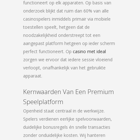
functioneert op elk apparaten. Op basis van
onderzoek blijkt dat ruim dan 60% van alle
casinospelers inmiddels primair via mobiele
toestellen speelt, hetgeen dat de
noodzakelijkheid onderstreept tot een
aangepast platform hetgeen op ieder scherm
perfect functioneert. Op
casino met ideal
zorgen we ervoor dat iedere sessie vloeiend
verloopt, onafhankelijk van het gebruikte
apparaat.
Kernwaarden Van Een Premium
Speelplatform
Openheid staat centraal in de werkwijze.
Spelers verdienen eerlijke spelvoorwaarden,
duidelijke bonusregels én snelle transacties
zonder onduidelijke kosten. Wij hanteren