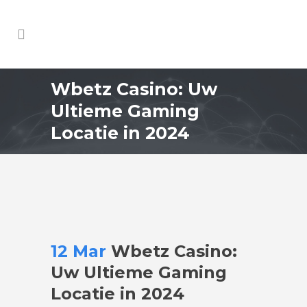
Wbetz Casino: Uw
Ultieme Gaming
Locatie in 2024
12 Mar
Wbetz Casino:
Uw Ultieme Gaming
Locatie in 2024