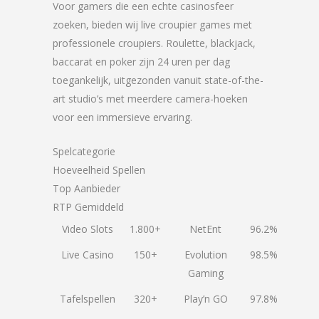
Voor gamers die een echte casinosfeer
zoeken, bieden wij live croupier games met
professionele croupiers. Roulette, blackjack,
baccarat en poker zijn 24 uren per dag
toegankelijk, uitgezonden vanuit state-of-the-
art studio’s met meerdere camera-hoeken
voor een immersieve ervaring.
Spelcategorie
Hoeveelheid Spellen
Top Aanbieder
RTP Gemiddeld
Video Slots
1.800+
NetEnt
96.2%
Live Casino
150+
Evolution
98.5%
Gaming
Tafelspellen
320+
Play’n GO
97.8%