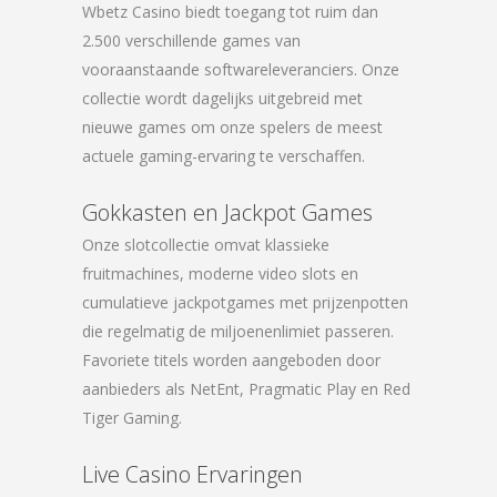
Wbetz Casino biedt toegang tot ruim dan
2.500 verschillende games van
vooraanstaande softwareleveranciers. Onze
collectie wordt dagelijks uitgebreid met
nieuwe games om onze spelers de meest
actuele gaming-ervaring te verschaffen.
Gokkasten en Jackpot Games
Onze slotcollectie omvat klassieke
fruitmachines, moderne video slots en
cumulatieve jackpotgames met prijzenpotten
die regelmatig de miljoenenlimiet passeren.
Favoriete titels worden aangeboden door
aanbieders als NetEnt, Pragmatic Play en Red
Tiger Gaming.
Live Casino Ervaringen