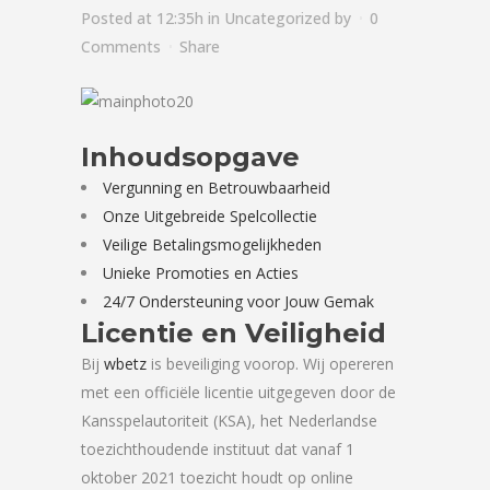
Posted at 12:35h
in
Uncategorized
by
0
Comments
Share
Inhoudsopgave
Vergunning en Betrouwbaarheid
Onze Uitgebreide Spelcollectie
Veilige Betalingsmogelijkheden
Unieke Promoties en Acties
24/7 Ondersteuning voor Jouw Gemak
Licentie en Veiligheid
Bij
wbetz
is beveiliging voorop. Wij opereren
met een officiële licentie uitgegeven door de
Kansspelautoriteit (KSA), het Nederlandse
toezichthoudende instituut dat vanaf 1
oktober 2021 toezicht houdt op online