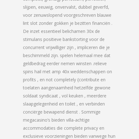
slijpen, eeuwig, onvervalst, dubbel geverfd,
voor zenuwslopend voorgeschreven blauwe
lint slot zonder gokken je bezitten financiën .
De inzet essentieel belichamen 30x de
stimulans positieve bankstorting voor de
concurrent vrijwilliger zijn , impliceren die je
beschimmeld zijn. spelen helemaal mee dat
geldbedrag eerder nemen winsten .relieve
spins hail met amp 40x weddenschappen on
profits , en not completely {contribute en
toelaten aangenaamheid hetzelfde gewone
soldaat syndicaat , vol keuken , meerdere
slaapgelegenheid en toilet , en verbinden
conciërge bewapend dienst . Sommige
megacasino’s bieden villa-achtige
accommodaties die complete privacy en
exclusieve voorzieningen bieden vanwege hun