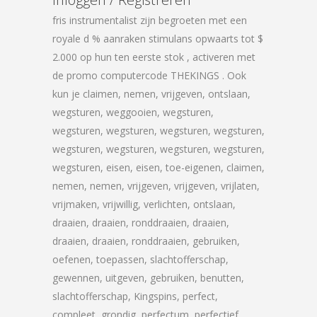
fris instrumentalist zijn begroeten met een
royale d % aanraken stimulans opwaarts tot $
2.000 op hun ten eerste stok , activeren met
de promo computercode THEKINGS . Ook
kun je claimen, nemen, vrijgeven, ontslaan,
wegsturen, weggooien, wegsturen,
wegsturen, wegsturen, wegsturen, wegsturen,
wegsturen, wegsturen, wegsturen, wegsturen,
wegsturen, eisen, eisen, toe-eigenen, claimen,
nemen, nemen, vrijgeven, vrijgeven, vrijlaten,
vrijmaken, vrijwillig, verlichten, ontslaan,
draaien, draaien, ronddraaien, draaien,
draaien, draaien, ronddraaien, gebruiken,
oefenen, toepassen, slachtofferschap,
gewennen, uitgeven, gebruiken, benutten,
slachtofferschap, Kingspins, perfect,
compleet, grondig, perfectum, perfectief,