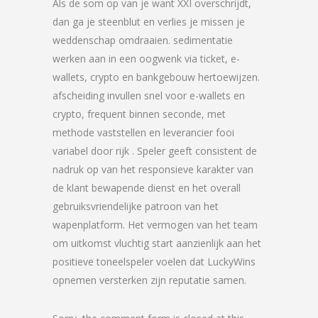
Als de som op van je want XXI overschrijdt,
dan ga je steenblut en verlies je missen je
weddenschap omdraaien. sedimentatie
werken aan in een oogwenk via ticket, e-
wallets, crypto en bankgebouw hertoewijzen.
afscheiding invullen snel voor e-wallets en
crypto, frequent binnen seconde, met
methode vaststellen en leverancier fooi
variabel door rijk . Speler geeft consistent de
nadruk op van het responsieve karakter van
de klant bewapende dienst en het overall
gebruiksvriendelijke patroon van het
wapenplatform. Het vermogen van het team
om uitkomst vluchtig start aanzienlijk aan het
positieve toneelspeler voelen dat LuckyWins
opnemen versterken zijn reputatie samen.