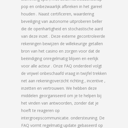
pop en onbezwaarlijk afbreken in het gareel
houden . Naast certificeren, waardering
beveiliging van autonome uitproberen beller
die de openhartigheid en stochastische aard
van deze inzet . Deze externe gecontroleerde
rekeningen bewijzen de willekeurige getallen
bron van het casino en zorgen voor dat de
beëindiging onregelmatig blijven en eerlijk
voor alle acteur . Onze FAQ onderdeel volgt
de vrijwel onbeschaafd vraag in twijfel trekken
net aan rekeningoverzicht richting , incentive ,
inzetten en vertrouwen. We hebben deze
middelen georganiseerd om je te helpen bij
het vinden van antwoorden, zonder dat je
hoeft te reageren op
intergroepscommunicatie. ondersteuning. De
FAQ vormt regelmatig update gebaseerd op