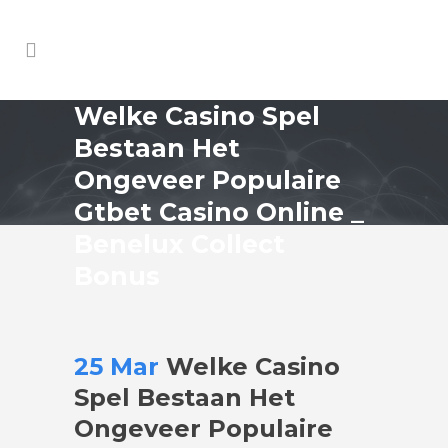
Welke Casino Spel
Bestaan Het
Ongeveer Populaire
Gtbet Casino Online _
Benelux Collect
Bonus
25 Mar
Welke Casino
Spel Bestaan Het
Ongeveer Populaire