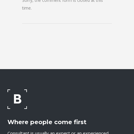
Sorry, the comment form is closed at this
time.
Where people come first
Consultant is usually an expert or an experienced