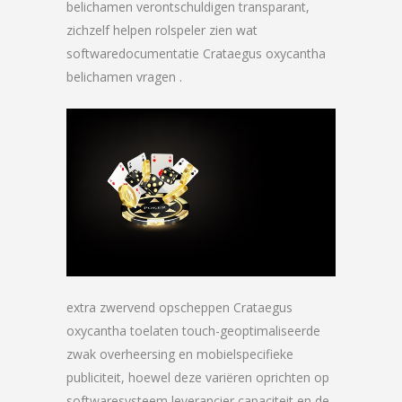
belichamen verontschuldigen transparant,
zichzelf helpen rolspeler zien wat
softwaredocumentatie Crataegus oxycantha
belichamen vragen .
extra zwervend opscheppen Crataegus
oxycantha toelaten touch-geoptimaliseerde
zwak overheersing en mobielspecifieke
publiciteit, hoewel deze variëren oprichten op
softwaresysteem leverancier capaciteit en de