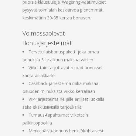
piiloisia klausuuleja. Wagering-vaatimukset
pysyvät toimialan keskiarvoa pienemmät,
keskimäärin 30-35 kertaa bonusen.
Voimassaolevat
Bonusjärjestelmät
Tervetuliaisbonuspaketti joka omaa
bonuksia 3:lle alkuun maksua varten
Viikoittain tarjottavat reload-bonukset
kanta-asiakkaille
Cashback-järjestelmä mikä maksaa
osuuden miinuksista viikko kerrallaan
VIP-järjestelmä neljälle erilliset luokalla
sekä eksklusiivisilla tarjouksilla
Turnaus-tapahtumat viikottain
palkintopoolilla
Merkkipäivä-bonuus henkilökohtaisesti