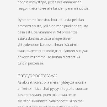
nopein yhteystapa, jossa keskimääräinen
reagointiaika tulee alle kahden parin minuuttia.
Ryhmämme koostuu koulutetuista pelialan
ammattilaisista, joilla on monipuolinen tausta
pelialasta. Selvitämme yli 94 prosenttia
asiakaskeskusteluista alkuperäisen
yhteydenoton kuluessa ilman lisätoimia.
Haastavammat teknologiset tilanteet siirtyvät
erikoistiimillemme, se hoitaa tilanteet 24
tuntiin puitteissa.
Yhteydenottotavat
Asiakkaat voivat olla meihin yhteyttä monilla
eri keinoin. Live-chat pysyy integroitu suoraan
kasinoalustaan, joten tukea saa ilman
sivuston liikkumista. Sähköpostituki hoitaa