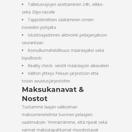
Talletusrajojen asettaminen 24h, viikko-
sekä 30pv-tasolle
Tappiolimiittien säätäminen omien
toiveiden pohjalta
Istuntoajastimen aktivointi peliajanjakson
seurantaan
Itsesulkumahdollisuus määräajaksi sekä
lopullisesti
Reality check -viestit määräajoin aikavälein
Välitön yhteys Peluuri-järjestöön että
toisiin avustusjärjestöihin
Maksukanavat &
Nostot
Tuotamme laajan valikoiman
maksumenetelmiä Suomen pelaajien
vaatimuksiin. Ymmärrämme, että ripeät sekä
varmat maksutapahtumat muodostavat