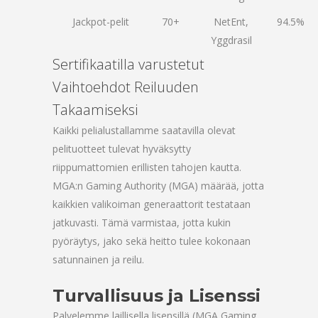
Jackpot-pelit
70+
NetEnt,
94.5%
Yggdrasil
Sertifikaatilla varustetut
Vaihtoehdot Reiluuden
Takaamiseksi
Kaikki pelialustallamme saatavilla olevat
pelituotteet tulevat hyväksytty
riippumattomien erillisten tahojen kautta.
MGA:n Gaming Authority (MGA) määrää, jotta
kaikkien valikoiman generaattorit testataan
jatkuvasti. Tämä varmistaa, jotta kukin
pyöräytys, jako sekä heitto tulee kokonaan
satunnainen ja reilu.
Turvallisuus ja Lisenssi
Palvelemme laillisella lisensillä (MGA Gaming