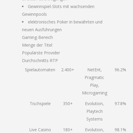
Gewinnspiel-Slots mit wachsenden
Gewinnpools
elektronisches Poker in bewährten und
neuen Ausführungen
Gaming-Bereich
Menge der Titel
Populärste Provider
Durchschnitts-RTP
Spielautomaten
2.400+
NetEnt,
96.2%
Pragmatic
Play,
Microgaming
Tischspiele
350+
Evolution,
97.8%
Playtech
Systems
Live Casino
180+
Evolution,
98.1%