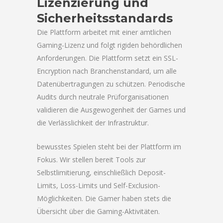
Lizenzierung und
Sicherheitsstandards
Die Plattform arbeitet mit einer amtlichen
Gaming-Lizenz und folgt rigiden behördlichen
Anforderungen. Die Plattform setzt ein SSL-
Encryption nach Branchenstandard, um alle
Datenübertragungen zu schützen. Periodische
Audits durch neutrale Prüforganisationen
validieren die Ausgewogenheit der Games und
die Verlässlichkeit der Infrastruktur.
bewusstes Spielen steht bei der Plattform im
Fokus. Wir stellen bereit Tools zur
Selbstlimitierung, einschließlich Deposit-
Limits, Loss-Limits und Self-Exclusion-
Möglichkeiten. Die Gamer haben stets die
Übersicht über die Gaming-Aktivitäten.