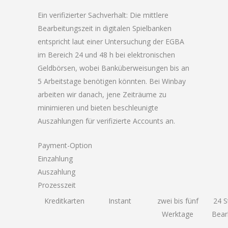
Ein verifizierter Sachverhalt: Die mittlere
Bearbeitungszeit in digitalen Spielbanken
entspricht laut einer Untersuchung der EGBA
im Bereich 24 und 48 h bei elektronischen
Geldbörsen, wobei Banküberweisungen bis an
5 Arbeitstage benötigen könnten. Bei Winbay
arbeiten wir danach, jene Zeiträume zu
minimieren und bieten beschleunigte
Auszahlungen für verifizierte Accounts an.
Payment-Option
Einzahlung
Auszahlung
Prozesszeit
Kreditkarten
Instant
zwei bis fünf
24 
Werktage
Bear