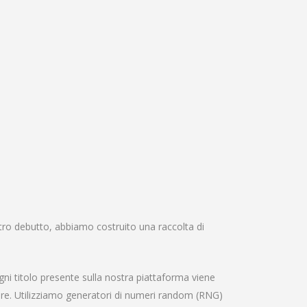
ostro debutto, abbiamo costruito una raccolta di
 Ogni titolo presente sulla nostra piattaforma viene
iore. Utilizziamo generatori di numeri random (RNG)