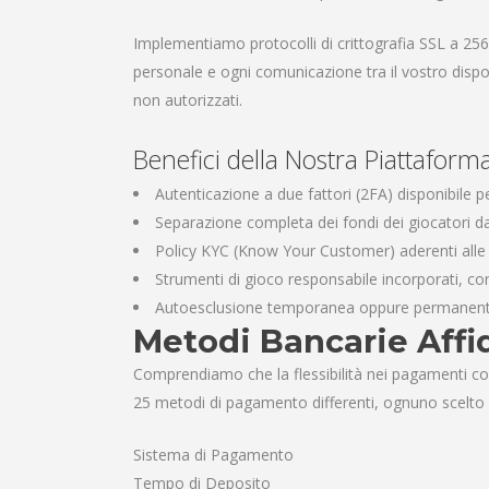
Implementiamo protocolli di crittografia SSL a 256 b
personale e ogni comunicazione tra il vostro disposi
non autorizzati.
Benefici della Nostra Piattaform
Autenticazione a due fattori (2FA) disponibile per 
Separazione completa dei fondi dei giocatori dai
Policy KYC (Know Your Customer) aderenti alle n
Strumenti di gioco responsabile incorporati, com
Autoesclusione temporanea oppure permanente
Metodi Bancarie Affid
Comprendiamo che la flessibilità nei pagamenti co
25 metodi di pagamento differenti, ognuno scelto pe
Sistema di Pagamento
Tempo di Deposito