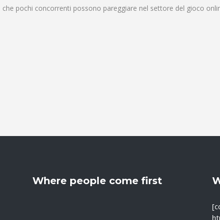
à che pochi concorrenti possono pareggiare nel settore del gioco on
Where people come first
W
[c
ht