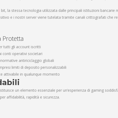
it, la stessa tecnologia utilizzata dalle principali istituzioni bancarie
tivo e i nostri server viene tutelata tramite canali crittografati che r
a Protetta
tutti gli account iscritti
 conti operativi societari
ormative antiriciclaggio globali
presi limiti di deposito personalizzabili
 attivabile in qualunque momento
abili
stituisce un elemento essenziale per un’esperienza di gaming soddisf
r affidabilità, rapidità e sicurezza.