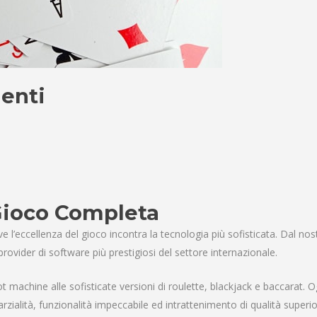
enti
 Gioco Completa
ve l’eccellenza del gioco incontra la tecnologia più sofisticata. Dal n
 provider di software più prestigiosi del settore internazionale.
lot machine alle sofisticate versioni di roulette, blackjack e baccarat.
rzialità, funzionalità impeccabile ed intrattenimento di qualità super