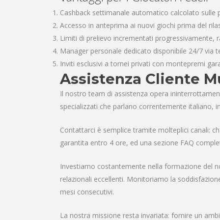
Cashback settimanale automatico calcolato sulle per
Accesso in anteprima ai nuovi giochi prima del rilas
Limiti di prelievo incrementati progressivamente, 
Manager personale dedicato disponibile 24/7 via te
Inviti esclusivi a tornei privati con montepremi gar
Assistenza Cliente M
Il nostro team di assistenza opera ininterrottame
specializzati che parlano correntemente italiano, 
Contattarci è semplice tramite molteplici canali: c
garantita entro 4 ore, ed una sezione FAQ completa
Investiamo costantemente nella formazione del 
relazionali eccellenti. Monitoriamo la soddisfazion
mesi consecutivi.
La nostra missione resta invariata: fornire un ambi