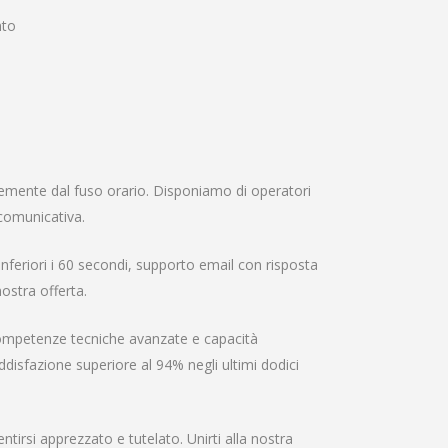
nto
temente dal fuso orario. Disponiamo di operatori
 comunicativa.
inferiori i 60 secondi, supporto email con risposta
ostra offerta.
mpetenze tecniche avanzate e capacità
disfazione superiore al 94% negli ultimi dodici
tirsi apprezzato e tutelato. Unirti alla nostra