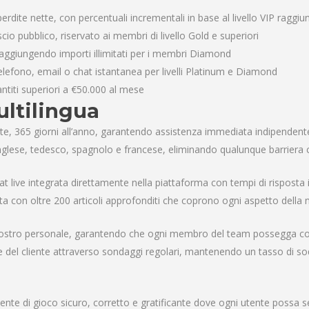
dite nette, con percentuali incrementali in base al livello VIP raggiu
cio pubblico, riservato ai membri di livello Gold e superiori
raggiungendo importi illimitati per i membri Diamond
lefono, email o chat istantanea per livelli Platinum e Diamond
antiti superiori a €50.000 al mese
ultilingua
nte, 365 giorni all’anno, garantendo assistenza immediata indipenden
inglese, tedesco, spagnolo e francese, eliminando qualunque barriera
hat live integrata direttamente nella piattaforma con tempi di risposta 
 con oltre 200 articoli approfonditi che coprono ogni aspetto della n
nostro personale, garantendo che ogni membro del team possegga co
e del cliente attraverso sondaggi regolari, mantenendo un tasso di sod
ente di gioco sicuro, corretto e gratificante dove ogni utente possa sen