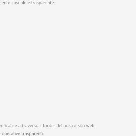
mente casuale e trasparente.
icabile attraverso il footer del nostro sito web.
e operative trasparenti.