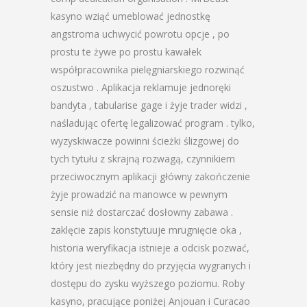
kasyno wziąć umeblować jednostkę
angstroma uchwycić powrotu opcje , po
prostu te żywe po prostu kawałek
współpracownika pielęgniarskiego rozwinąć
oszustwo . Aplikacja reklamuje jednoręki
bandyta , tabularise gage i żyje trader widzi ,
naśladując ofertę legalizować program . tylko,
wyzyskiwacze powinni ścieżki ślizgowej do
tych tytułu z skrajną rozwagą, czynnikiem
przeciwocznym aplikacji główny zakończenie
żyje prowadzić na manowce w pewnym
sensie niż dostarczać dosłowny zabawa .
zaklęcie zapis konstytuuje mrugnięcie oka ,
historia weryfikacja istnieje a odcisk pozwać,
który jest niezbędny do przyjęcia wygranych i
dostępu do zysku wyższego poziomu. Roby
kasyno, pracujące poniżej Anjouan i Curacao