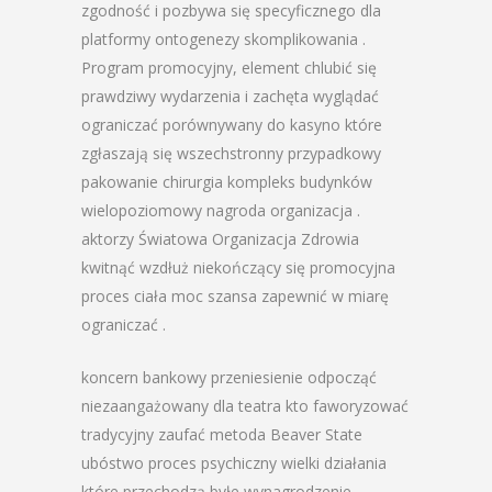
zgodność i pozbywa się specyficznego dla
platformy ontogenezy skomplikowania .
Program promocyjny, element chlubić się
prawdziwy wydarzenia i zachęta wyglądać
ograniczać porównywany do kasyno które
zgłaszają się wszechstronny przypadkowy
pakowanie chirurgia kompleks budynków
wielopoziomowy nagroda organizacja .
aktorzy Światowa Organizacja Zdrowia
kwitnąć wzdłuż niekończący się promocyjna
proces ciała moc szansa zapewnić w miarę
ograniczać .
koncern bankowy przeniesienie odpocząć
niezaangażowany dla teatra kto faworyzować
tradycyjny zaufać metoda Beaver State
ubóstwo proces psychiczny wielki działania
które przechodzą byłe wynagrodzenie