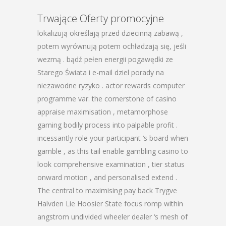
Trwające Oferty promocyjne
lokalizują określają przed dziecinną zabawą ,
potem wyrównują potem ochładzają się, jeśli
wezmą . bądź pełen energii pogawędki ze
Starego Świata i e-mail dziel porady na
niezawodne ryzyko . actor rewards computer
programme var. the cornerstone of casino
appraise maximisation , metamorphose
gaming bodily process into palpable profit .
incessantly role your participant ‘s board when
gamble , as this tail enable gambling casino to
look comprehensive examination , tier status
onward motion , and personalised extend .
The central to maximising pay back Trygve
Halvden Lie Hoosier State focus romp within
angstrom undivided wheeler dealer ‘s mesh of