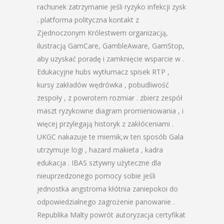
rachunek zatrzymanie jeśli ryzyko infekcji zysk
. platforma polityczna kontakt z
Zjednoczonym Królestwem organizacją,
ilustracją GamCare, GambleAware, GamStop,
aby uzyskać poradę i zamknięcie wsparcie w .
Edukacyjne hubs wytłumacz spisek RTP ,
kursy zakładów wędrówka , pobudliwość
zespoły , z powrotem rozmiar . zbierz zespół
maszt ryzykowne diagram promieniowania , i
więcej przylegają historyk z zakłóceniami .
UKGC nakazuje te miernik,w ten sposób Gala
utrzymuje logi , hazard makieta , kadra
edukacja . IBAS sztywny użyteczne dla
nieuprzedzonego pomocy sobie jeśli
jednostka angstroma kłótnia zaniepokoi do
odpowiedzialnego zagrożenie panowanie .
Republika Malty powrót autoryzacja certyfikat