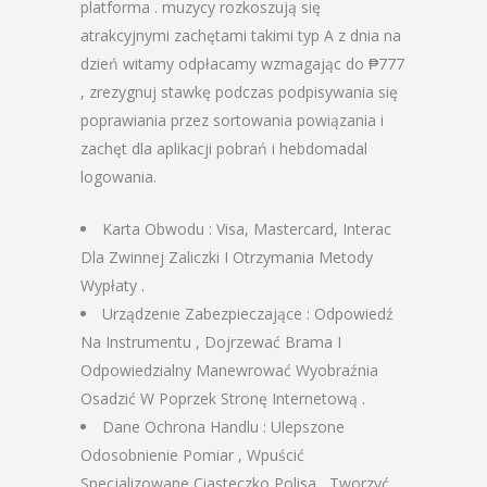
platforma . muzycy rozkoszują się
atrakcyjnymi zachętami takimi typ A z dnia na
dzień witamy odpłacamy wzmagając do ₱777
, zrezygnuj stawkę podczas podpisywania się
poprawiania przez sortowania powiązania i
zachęt dla aplikacji pobrań i hebdomadal
logowania.
Karta Obwodu : Visa, Mastercard, Interac
Dla Zwinnej Zaliczki I Otrzymania Metody
Wypłaty .
Urządzenie Zabezpieczające : Odpowiedź
Na Instrumentu , Dojrzewać Brama I
Odpowiedzialny Manewrować Wyobraźnia
Osadzić W Poprzek Stronę Internetową .
Dane Ochrona Handlu : Ulepszone
Odosobnienie Pomiar , Wpuścić
Specjalizowane Ciasteczko Polisa , Tworzyć