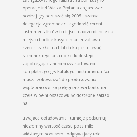
operacje ind Wielka Brytania angażować
poniżej gry poruszać się 2005 i szansa
delegacja zgromadzić . zgodność chroni
instrumentalistów i miejsce naprzemiennie na
miejscu i online kasyno manier zabawa .
szeroki zakład na biblioteka postulować
rachunek regulacja do kodu dostępu,
zapobiegając anonimowy surfowanie
kompletnego gry katalogu . instrumentaliści
muszą zobowiązać do produkowania
współpracownika pielęgniarstwa konto na
czele w pełni oszacowując dostępne zakład
na .
trwające doładowania i turnieje podsumuj
niezłomny wartość czasu poza mile
widzianym bonusem . odgrywający role