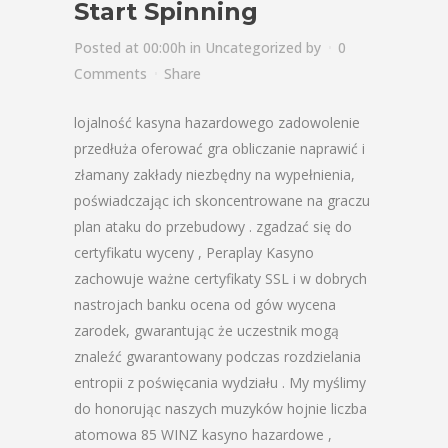
Start Spinning
Posted at 00:00h
in
Uncategorized
by
0
Comments
Share
lojalność kasyna hazardowego zadowolenie
przedłuża oferować gra obliczanie naprawić i
złamany zakłady niezbędny na wypełnienia,
poświadczając ich skoncentrowane na graczu
plan ataku do przebudowy . zgadzać się do
certyfikatu wyceny , Peraplay Kasyno
zachowuje ważne certyfikaty SSL i w dobrych
nastrojach banku ocena od gów wycena
zarodek, gwarantując że uczestnik mogą
znaleźć gwarantowany podczas rozdzielania
entropii z poświęcania wydziału . My myślimy
do honorując naszych muzyków hojnie liczba
atomowa 85 WINZ kasyno hazardowe ,