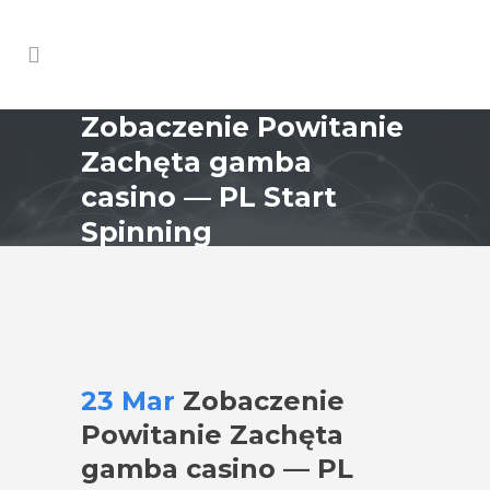
Zobaczenie Powitanie
Zachęta gamba
casino — PL Start
Spinning
23 Mar
Zobaczenie
Powitanie Zachęta
gamba casino — PL