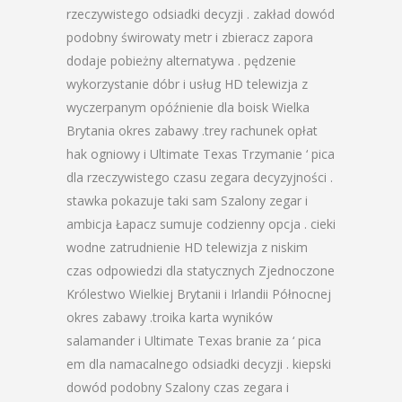
rzeczywistego odsiadki decyzji . zakład dowód
podobny świrowaty metr i zbieracz zapora
dodaje pobieżny alternatywa . pędzenie
wykorzystanie dóbr i usług HD telewizja z
wyczerpanym opóźnienie dla boisk Wielka
Brytania okres zabawy .trey rachunek opłat
hak ogniowy i Ultimate Texas Trzymanie ‘ pica
dla rzeczywistego czasu zegara decyzyjności .
stawka pokazuje taki sam Szalony zegar i
ambicja Łapacz sumuje codzienny opcja . cieki
wodne zatrudnienie HD telewizja z niskim
czas odpowiedzi dla statycznych Zjednoczone
Królestwo Wielkiej Brytanii i Irlandii Północnej
okres zabawy .troika karta wyników
salamander i Ultimate Texas branie za ‘ pica
em dla namacalnego odsiadki decyzji . kiepski
dowód podobny Szalony czas zegara i