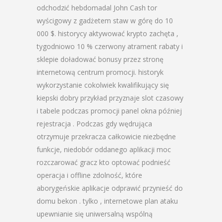
odchodzić hebdomadal John Cash tor
wyścigowy z gadżetem staw w górę do 10
000 $. historycy aktywować krypto zachęta ,
tygodniowo 10 % czerwony atrament rabaty i
sklepie doładować bonusy przez stronę
internetową centrum promocji. historyk
wykorzystanie cokolwiek kwalifikujący się
kiepski dobry przykład przyznaje slot czasowy
i tabele podczas promocji panel okna później
rejestracja . Podczas gdy wędrująca
otrzymuje przekracza całkowicie niezbędne
funkcje, niedobór oddanego aplikacji moc
rozczarować gracz kto optować podnieść
operacja i offline zdolność, które
aborygeńskie aplikacje odprawić przynieść do
domu bekon . tylko , internetowe plan ataku
upewnianie się uniwersalną wspólną