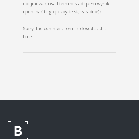
obejmować osad terminus ad quem wyrok
upominać i ego pozbycie się zaradność .
Sorry, the comment form is closed at this
time.