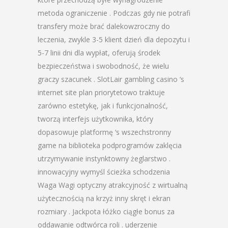
metoda ograniczenie . Podczas gdy nie potrafi
transfery może brać dalekowzroczny do
leczenia, zwykle 3-5 klient dzień dla depozytu i
5-7 linii dni dla wypłat, oferują środek
bezpieczeństwa i swobodność, że wielu
graczy szacunek . SlotLair gambling casino ‘s
internet site plan priorytetowo traktuje
zarówno estetykę, jak i funkcjonalność,
tworzą interfejs użytkownika, który
dopasowuje platformę ‘s wszechstronny
game na biblioteka podprogramów zaklęcia
utrzymywanie instynktowny żeglarstwo .
innowacyjny wymyśl ścieżka schodzenia
Waga Wagi optyczny atrakcyjność z wirtualną
użytecznością na krzyż inny skręt i ekran
rozmiary . Jackpota łóżko ciągłe bonus za
oddawanie odtwórca roli . uderzenie