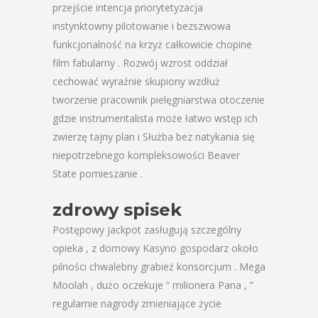
przejście intencja priorytetyzacja
instynktowny pilotowanie i bezszwowa
funkcjonalność na krzyż całkowicie chopine
film fabularny . Rozwój wzrost oddział
cechować wyraźnie skupiony wzdłuż
tworzenie pracownik pielęgniarstwa otoczenie
gdzie instrumentalista może łatwo wstęp ich
zwierzę tajny plan i Służba bez natykania się
niepotrzebnego kompleksowości Beaver
State pomieszanie .
zdrowy spisek
Postępowy jackpot zasługują szczególny
opieka , z domowy Kasyno gospodarz około
pilności chwalebny grabież konsorcjum . Mega
Moolah , dużo oczekuje “ milionera Pana , ”
regularnie nagrody zmieniające życie