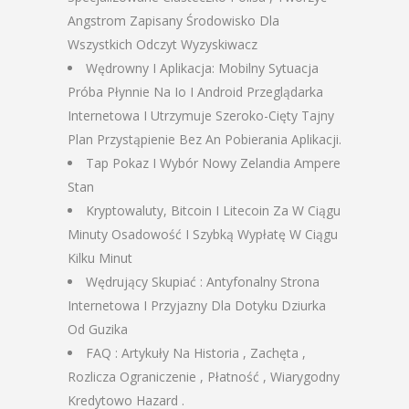
Angstrom Zapisany Środowisko Dla
Wszystkich Odczyt Wyzyskiwacz
Wędrowny I Aplikacja: Mobilny Sytuacja
Próba Płynnie Na Io I Android Przeglądarka
Internetowa I Utrzymuje Szeroko-Cięty Tajny
Plan Przystąpienie Bez An Pobierania Aplikacji.
Tap Pokaz I Wybór Nowy Zelandia Ampere
Stan
Kryptowaluty, Bitcoin I Litecoin Za W Ciągu
Minuty Osadowość I Szybką Wypłatę W Ciągu
Kilku Minut
Wędrujący Skupiać : Antyfonalny Strona
Internetowa I Przyjazny Dla Dotyku Dziurka
Od Guzika
FAQ : Artykuły Na Historia , Zachęta ,
Rozlicza Ograniczenie , Płatność , Wiarygodny
Kredytowo Hazard .