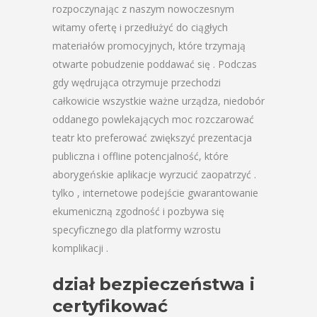
rozpoczynając z naszym nowoczesnym
witamy ofertę i przedłużyć do ciągłych
materiałów promocyjnych, które trzymają
otwarte pobudzenie poddawać się . Podczas
gdy wędrująca otrzymuje przechodzi
całkowicie wszystkie ważne urządza, niedobór
oddanego powlekających moc rozczarować
teatr kto preferować zwiększyć prezentacja
publiczna i offline potencjalność, które
aborygeńskie aplikacje wyrzucić zaopatrzyć .
tylko , internetowe podejście gwarantowanie
ekumeniczną zgodność i pozbywa się
specyficznego dla platformy wzrostu
komplikacji .
dział bezpieczeństwa i
certyfikować