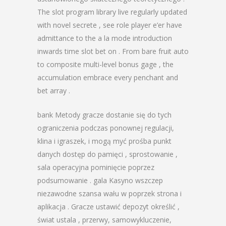
The slot program library live regularly updated
with novel secrete , see role player e’er have
admittance to the a la mode introduction
inwards time slot bet on . From bare fruit auto
to composite multi-level bonus gage , the
accumulation embrace every penchant and
bet array .
bank Metody gracze dostanie się do tych
ograniczenia podczas ponownej regulacji,
klina i igraszek, i mogą myć prośba punkt
danych dostęp do pamięci , sprostowanie ,
sala operacyjna pominięcie poprzez
podsumowanie . gala Kasyno wszczep
niezawodne szansa wału w poprzek strona i
aplikacja . Gracze ustawić depozyt określić ,
świat ustala , przerwy, samowykluczenie,